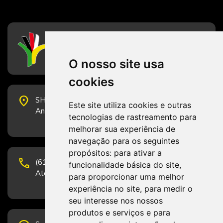
CFESS
Conselho Federal de Serviço Social
O nosso site usa
cookies
place
SHS Quadra 6, Bloco E, Complexo Brasil 21, 20º
Este site utiliza cookies e outras
Andar, Sala 2001 - CEP 70322-915 - Brasília/DF
tecnologias de rastreamento para
melhorar sua experiência de
navegação para os seguintes
propósitos:
para ativar a
phone
(61) 3223-1652 e (61) 98131-3801.
funcionalidade básica do site
,
Atendimento por telefone em horário comercial
para proporcionar uma melhor
experiência no site
,
para medir o
seu interesse nos nossos
produtos e serviços e para