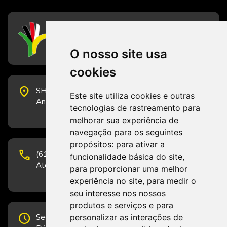
CFESS
Conselho Federal de Serviço Social
O nosso site usa
cookies
place
SHS Quadra 6, Bloco E, Complexo Brasil 21, 20º
Este site utiliza cookies e outras
Andar, Sala 2001 - CEP 70322-915 - Brasília/DF
tecnologias de rastreamento para
melhorar sua experiência de
navegação para os seguintes
propósitos:
para ativar a
phone
(61) 3223-1652 e (61) 98131-3801.
funcionalidade básica do site
,
Atendimento por telefone em horário comercial
para proporcionar uma melhor
experiência no site
,
para medir o
seu interesse nos nossos
produtos e serviços e para
schedule
personalizar as interações de
Segunda-feira a Sexta-feira de 12h às 19h.