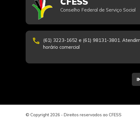
CFESS
Conselho Federal de Serviço Social
phone
(61) 3223-1652 e (61) 98131-3801. Atendim
horário comercial
© Copyright 2026 - Direitos reservados ao CFESS