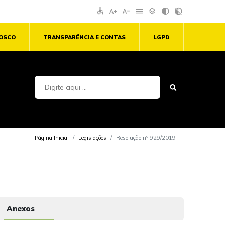
accessible
text_increase
text_decrease
menu
layers
contrast
contrast_rtl_off
NOSCO
TRANSPARÊNCIA E CONTAS
LGPD
Página Inicial
Legislações
Resolução nº 929/2019
Anexos