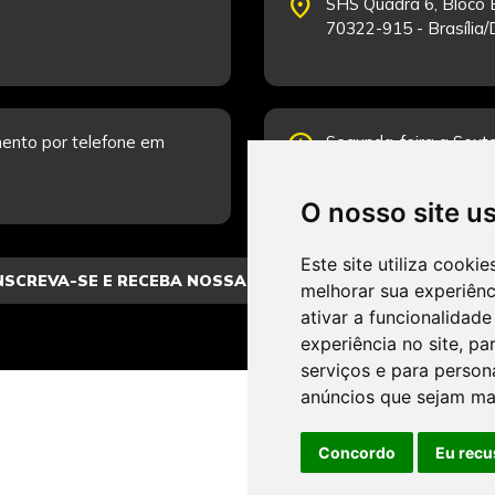
place
SHS Quadra 6, Bloco E
70322-915 - Brasília
schedule
ento por telefone em
Segunda-feira a Sexta
Fale Conosco.
O nosso site u
Este site utiliza cooki
melhorar sua experiên
ativar a funcionalidade
experiência no site
,
par
serviços e para person
anúncios que sejam ma
Concordo
Eu recu