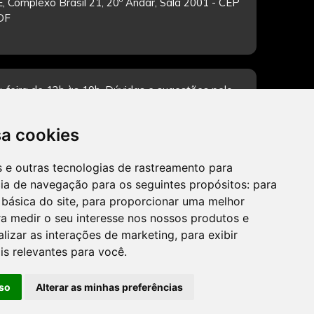
, Complexo Brasil 21, 20º Andar, Sala 2001 - CEP
/DF
-feira de 12h às 19h. Dúvidas e sugestões pelo
sa cookies
es e outras tecnologias de rastreamento para
CADASTRAR
cia de navegação para os seguintes propósitos:
para
 básica do site
,
para proporcionar uma melhor
a medir o seu interesse nos nossos produtos e
alizar as interações de marketing
,
para exibir
is relevantes para você
.
so
Alterar as minhas preferências