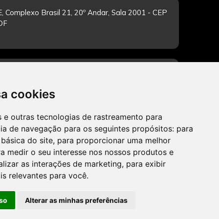
, Complexo Brasil 21, 20º Andar, Sala 2001 - CEP
/DF
-feira de 12h às 19h. Dúvidas e sugestões pelo
sa cookies
es e outras tecnologias de rastreamento para
cia de navegação para os seguintes propósitos:
para
CADASTRAR
 básica do site
,
para proporcionar uma melhor
a medir o seu interesse nos nossos produtos e
alizar as interações de marketing
,
para exibir
is relevantes para você
.
so
Alterar as minhas preferências