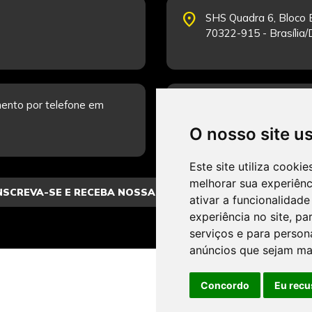
place
SHS Quadra 6, Bloco E
70322-915 - Brasília
schedule
ento por telefone em
Segunda-feira a Sexta
Fale Conosco.
O nosso site u
Este site utiliza cooki
melhorar sua experiên
ativar a funcionalidade
experiência no site
,
par
serviços e para person
anúncios que sejam ma
Concordo
Eu recu