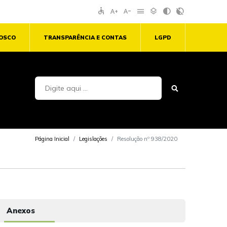
accessible
text_increase
text_decrease
menu
layers
contrast
contrast_rtl_off
NOSCO
TRANSPARÊNCIA E CONTAS
LGPD
Página Inicial
Legislações
Resolução nº 938/2020
Anexos