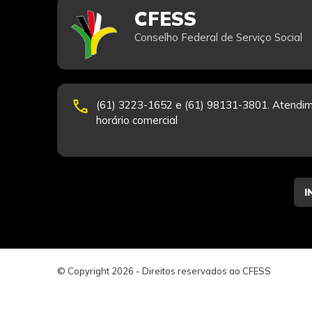
CFESS
Conselho Federal de Serviço Social
phone
(61) 3223-1652 e (61) 98131-3801. Atendim
horário comercial
© Copyright 2026 - Direitos reservados ao CFESS