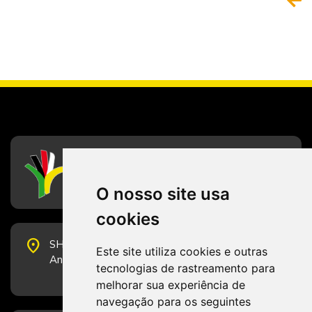
CFESS
Conselho Federal de Serviço Social
O nosso site usa
cookies
place
SHS Quadra 6, Bloco E, Complexo Brasil 21, 20º
Este site utiliza cookies e outras
Andar, Sala 2001 - CEP 70322-915 - Brasília/DF
tecnologias de rastreamento para
melhorar sua experiência de
navegação para os seguintes