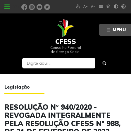
accessible
text_increase
text_decrease
menu
layers
contrast
contrast_rtl_off
PORTAIS
MENU
CFESS
Conselho Federal
de Serviço Social
Legislação
RESOLUÇÃO Nº 940/2020 -
REVOGADA INTEGRALMENTE
PELA RESOLUÇÃO CFESS Nº 988,