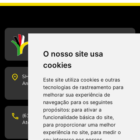
CFESS
Conselho Federal de Serviço Social
O nosso site usa
cookies
place
SHS Quadra 6, Bloco E, Complexo Brasil 21, 20º
Este site utiliza cookies e outras
Andar, Sala 2001 - CEP 70322-915 - Brasília/DF
tecnologias de rastreamento para
melhorar sua experiência de
navegação para os seguintes
propósitos:
para ativar a
phone
(61) 3223-1652 e (61) 98131-3801.
funcionalidade básica do site
,
Atendimento por telefone em horário comercial
para proporcionar uma melhor
experiência no site
,
para medir o
seu interesse nos nossos