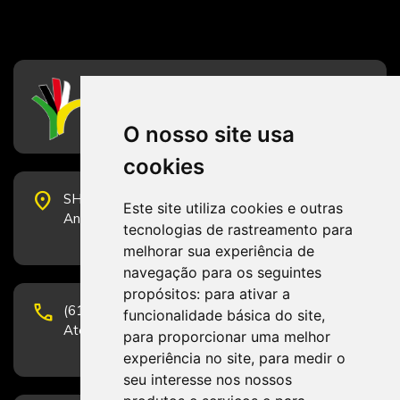
CFESS
Conselho Federal de Serviço Social
O nosso site usa
cookies
place
SHS Quadra 6, Bloco E, Complexo Brasil 21, 20º
Este site utiliza cookies e outras
Andar, Sala 2001 - CEP 70322-915 - Brasília/DF
tecnologias de rastreamento para
melhorar sua experiência de
navegação para os seguintes
propósitos:
para ativar a
phone
(61) 3223-1652 e (61) 98131-3801.
funcionalidade básica do site
,
Atendimento por telefone em horário comercial
para proporcionar uma melhor
experiência no site
,
para medir o
seu interesse nos nossos