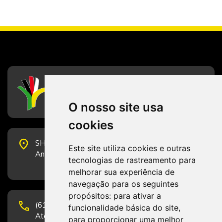
CFESS
Conselho Federal de Serviço Social
O nosso site usa
cookies
place
SHS Quadra 6, Bloco E, Complexo Brasil 21, 20º
Este site utiliza cookies e outras
Andar, Sala 2001 - CEP 70322-915 - Brasília/DF
tecnologias de rastreamento para
melhorar sua experiência de
navegação para os seguintes
propósitos:
para ativar a
phone
(61) 3223-1652 e (61) 98131-3801.
funcionalidade básica do site
,
Atendimento por telefone em horário comercial
para proporcionar uma melhor