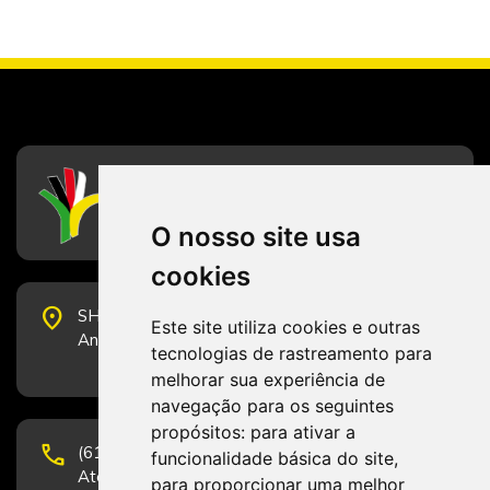
CFESS
Conselho Federal de Serviço Social
O nosso site usa
cookies
place
SHS Quadra 6, Bloco E, Complexo Brasil 21, 20º
Este site utiliza cookies e outras
Andar, Sala 2001 - CEP 70322-915 - Brasília/DF
tecnologias de rastreamento para
melhorar sua experiência de
navegação para os seguintes
propósitos:
para ativar a
phone
(61) 3223-1652 e (61) 98131-3801.
funcionalidade básica do site
,
Atendimento por telefone em horário comercial
para proporcionar uma melhor