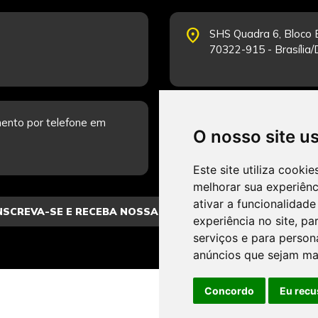
place
SHS Quadra 6, Bloco E
70322-915 - Brasília
schedule
ento por telefone em
Segunda-feira a Sexta
O nosso site u
Fale Conosco.
Este site utiliza cooki
melhorar sua experiên
ativar a funcionalidade
experiência no site
,
par
serviços e para person
anúncios que sejam ma
Concordo
Eu recu