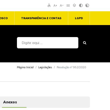
accessible
text_increase
text_decrease
menu
layers
contrast
contrast_rtl_off
NOSCO
TRANSPARÊNCIA E CONTAS
LGPD
Página Inicial
Legislações
Resolução nº 952/2020
Anexos