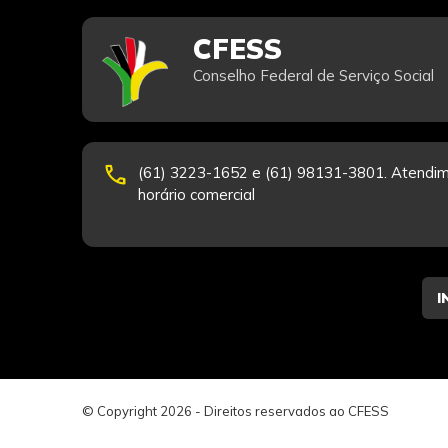
CFESS
Conselho Federal de Serviço Social
phone
(61) 3223-1652 e (61) 98131-3801. Atendim
horário comercial
© Copyright 2026 - Direitos reservados ao CFESS