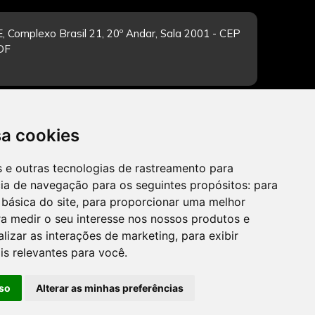
, Complexo Brasil 21, 20º Andar, Sala 2001 - CEP
/DF
-feira de 12h às 19h. Dúvidas e sugestões pelo
sa cookies
es e outras tecnologias de rastreamento para
cia de navegação para os seguintes propósitos:
para
 básica do site
,
para proporcionar uma melhor
CADASTRAR
a medir o seu interesse nos nossos produtos e
alizar as interações de marketing
,
para exibir
is relevantes para você
.
so
Alterar as minhas preferências