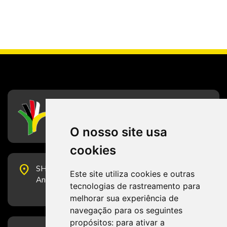
CFESS
Conselho Federal de Serviço Social
O nosso site usa
cookies
place
SHS Quadra 6, Bloco E, Complexo Brasil 21, 20º
Este site utiliza cookies e outras
Andar, Sala 2001 - CEP 70322-915 - Brasília/DF
tecnologias de rastreamento para
melhorar sua experiência de
navegação para os seguintes
propósitos:
para ativar a