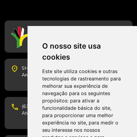
CFESS
Conselho Federal de Serviço Social
O nosso site usa
cookies
place
SHS Quadra 6, Bloco E, Complexo Brasil 21, 20º
Este site utiliza cookies e outras
Andar, Sala 2001 - CEP 70322-915 - Brasília/DF
tecnologias de rastreamento para
melhorar sua experiência de
navegação para os seguintes
propósitos:
para ativar a
phone
(61) 3223-1652 e (61) 98131-3801.
funcionalidade básica do site
,
Atendimento por telefone em horário comercial
para proporcionar uma melhor
experiência no site
,
para medir o
seu interesse nos nossos