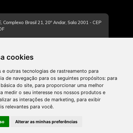
, Complexo Brasil 21, 20º Andar, Sala 2001 - CEP
/DF
sa cookies
-feira de 12h às 19h. Dúvidas e sugestões pelo
es e outras tecnologias de rastreamento para
cia de navegação para os seguintes propósitos:
para
 básica do site
,
para proporcionar uma melhor
a medir o seu interesse nos nossos produtos e
CADASTRAR
alizar as interações de marketing
,
para exibir
is relevantes para você
.
so
Alterar as minhas preferências