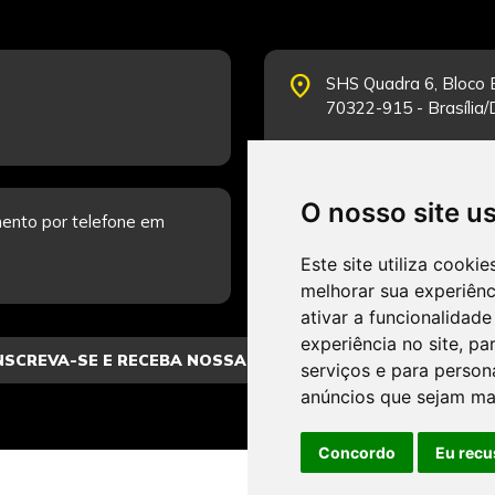
place
SHS Quadra 6, Bloco E
70322-915 - Brasília
O nosso site u
schedule
ento por telefone em
Segunda-feira a Sexta
Fale Conosco.
Este site utiliza cooki
melhorar sua experiên
ativar a funcionalidade
experiência no site
,
par
serviços e para person
anúncios que sejam ma
Concordo
Eu recu