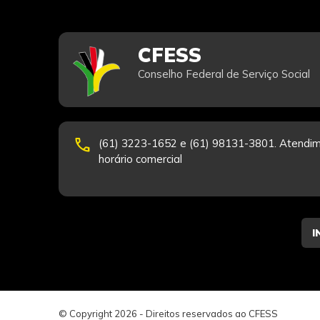
CFESS
Conselho Federal de Serviço Social
phone
(61) 3223-1652 e (61) 98131-3801. Atendim
horário comercial
© Copyright 2026 - Direitos reservados ao CFESS