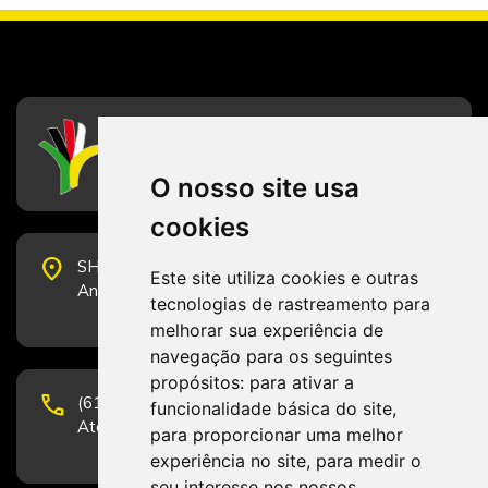
CFESS
Conselho Federal de Serviço Social
O nosso site usa
cookies
place
SHS Quadra 6, Bloco E, Complexo Brasil 21, 20º
Este site utiliza cookies e outras
Andar, Sala 2001 - CEP 70322-915 - Brasília/DF
tecnologias de rastreamento para
melhorar sua experiência de
navegação para os seguintes
propósitos:
para ativar a
phone
(61) 3223-1652 e (61) 98131-3801.
funcionalidade básica do site
,
Atendimento por telefone em horário comercial
para proporcionar uma melhor
experiência no site
,
para medir o
seu interesse nos nossos