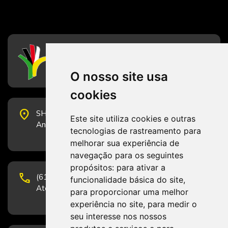
CFESS
Conselho Federal de Serviço Social
O nosso site usa
cookies
place
SHS Quadra 6, Bloco E, Complexo Brasil 21, 20º
Este site utiliza cookies e outras
Andar, Sala 2001 - CEP 70322-915 - Brasília/DF
tecnologias de rastreamento para
melhorar sua experiência de
navegação para os seguintes
propósitos:
para ativar a
phone
(61) 3223-1652 e (61) 98131-3801.
funcionalidade básica do site
,
Atendimento por telefone em horário comercial
para proporcionar uma melhor
experiência no site
,
para medir o
seu interesse nos nossos