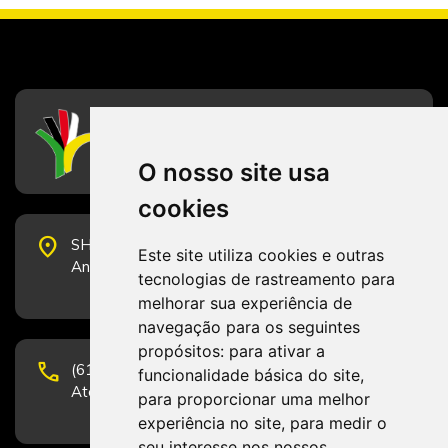
CFESS
Conselho Federal de Serviço Social
O nosso site usa
cookies
place
SHS Quadra 6, Bloco E, Complexo Brasil 21, 20º
Este site utiliza cookies e outras
Andar, Sala 2001 - CEP 70322-915 - Brasília/DF
tecnologias de rastreamento para
melhorar sua experiência de
navegação para os seguintes
propósitos:
para ativar a
phone
(61) 3223-1652 e (61) 98131-3801.
funcionalidade básica do site
,
Atendimento por telefone em horário comercial
para proporcionar uma melhor
experiência no site
,
para medir o
seu interesse nos nossos