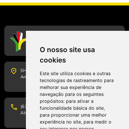
CFESS
Conselho Federal de Serviço Social
O nosso site usa
cookies
place
SHS Quadra 6, Bloco E, Complexo Brasil 21, 20º
Este site utiliza cookies e outras
Andar, Sala 2001 - CEP 70322-915 - Brasília/DF
tecnologias de rastreamento para
melhorar sua experiência de
navegação para os seguintes
propósitos:
para ativar a
phone
(61) 3223-1652 e (61) 98131-3801.
funcionalidade básica do site
,
Atendimento por telefone em horário comercial
para proporcionar uma melhor
experiência no site
,
para medir o
seu interesse nos nossos