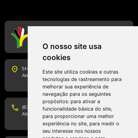
CFESS
Conselho Federal de Serviço Social
O nosso site usa
cookies
place
SHS Quadra 6, Bloco E, Complexo Brasil 21, 20º
Este site utiliza cookies e outras
Andar, Sala 2001 - CEP 70322-915 - Brasília/DF
tecnologias de rastreamento para
melhorar sua experiência de
navegação para os seguintes
propósitos:
para ativar a
phone
(61) 3223-1652 e (61) 98131-3801.
funcionalidade básica do site
,
Atendimento por telefone em horário comercial
para proporcionar uma melhor
experiência no site
,
para medir o
seu interesse nos nossos