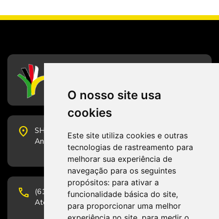
CFESS
Conselho Federal de Serviço Social
O nosso site usa
cookies
place
SHS Quadra 6, Bloco E, Complexo Brasil 21, 20º
Este site utiliza cookies e outras
Andar, Sala 2001 - CEP 70322-915 - Brasília/DF
tecnologias de rastreamento para
melhorar sua experiência de
navegação para os seguintes
propósitos:
para ativar a
phone
(61) 3223-1652 e (61) 98131-3801.
funcionalidade básica do site
,
Atendimento por telefone em horário comercial
para proporcionar uma melhor
experiência no site
,
para medir o