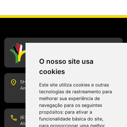
CFESS
Conselho Federal de Serviço Social
O nosso site usa
cookies
place
SHS Quadra 6, Bloco E, Complexo Brasil 21, 20º
Este site utiliza cookies e outras
Andar, Sala 2001 - CEP 70322-915 - Brasília/DF
tecnologias de rastreamento para
melhorar sua experiência de
navegação para os seguintes
propósitos:
para ativar a
phone
(61) 3223-1652 e (61) 98131-3801.
funcionalidade básica do site
,
Atendimento por telefone em horário comercial
para proporcionar uma melhor