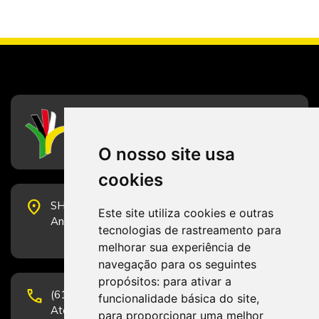
CFESS
Conselho Federal de Serviço Social
O nosso site usa
cookies
place
SHS Quadra 6, Bloco E, Complexo Brasil 21, 20º
Este site utiliza cookies e outras
Andar, Sala 2001 - CEP 70322-915 - Brasília/DF
tecnologias de rastreamento para
melhorar sua experiência de
navegação para os seguintes
propósitos:
para ativar a
phone
(61) 3223-1652 e (61) 98131-3801.
funcionalidade básica do site
,
Atendimento por telefone em horário comercial
para proporcionar uma melhor