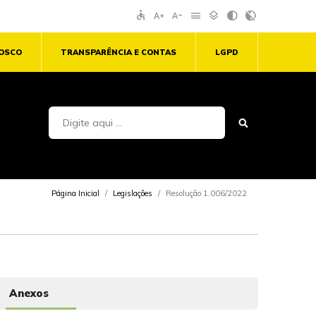
accessible
text_increase
text_decrease
menu
layers
contrast
contrast_rtl_off
NOSCO
TRANSPARÊNCIA E CONTAS
LGPD
Página Inicial
Legislações
Resolução 1.006/2022
Anexos