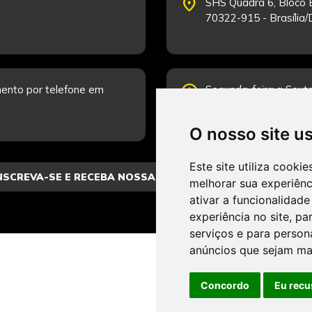
place
SHS Quadra 6, Bloco E
70322-915 - Brasília
schedule
ento por telefone em
Segunda-feira a Sexta
Fale Conosco.
O nosso site u
Este site utiliza cooki
melhorar sua experiên
ativar a funcionalidade
experiência no site
,
par
serviços e para person
anúncios que sejam ma
Concordo
Eu recu