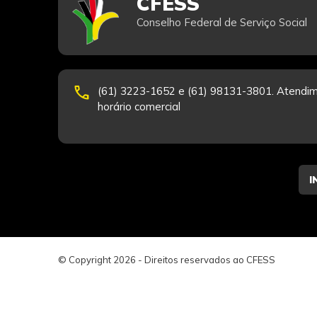
CFESS
Conselho Federal de Serviço Social
phone
(61) 3223-1652 e (61) 98131-3801. Atendim
horário comercial
© Copyright 2026 - Direitos reservados ao CFESS