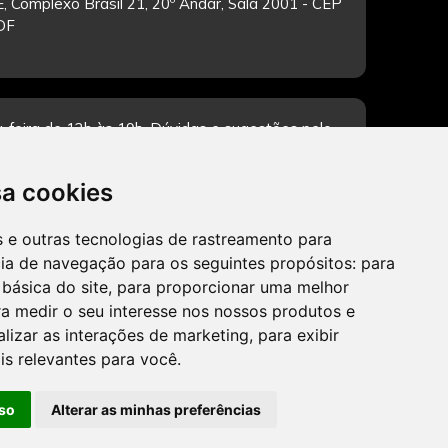
, Complexo Brasil 21, 20º Andar, Sala 2001 - CEP
/DF
-feira de 12h às 19h. Dúvidas e sugestões pelo
sa cookies
es e outras tecnologias de rastreamento para
CADASTRAR
cia de navegação para os seguintes propósitos:
para
 básica do site
,
para proporcionar uma melhor
a medir o seu interesse nos nossos produtos e
alizar as interações de marketing
,
para exibir
is relevantes para você
.
so
Alterar as minhas preferências