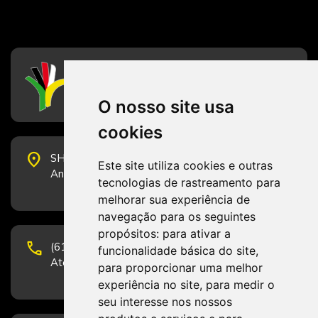
CFESS
Conselho Federal de Serviço Social
O nosso site usa
cookies
place
SHS Quadra 6, Bloco E, Complexo Brasil 21, 20º
Este site utiliza cookies e outras
Andar, Sala 2001 - CEP 70322-915 - Brasília/DF
tecnologias de rastreamento para
melhorar sua experiência de
navegação para os seguintes
propósitos:
para ativar a
phone
(61) 3223-1652 e (61) 98131-3801.
funcionalidade básica do site
,
Atendimento por telefone em horário comercial
para proporcionar uma melhor
experiência no site
,
para medir o
seu interesse nos nossos