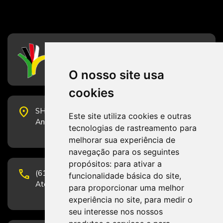
CFESS
Conselho Federal de Serviço Social
O nosso site usa
cookies
place
SHS Quadra 6, Bloco E, Complexo Brasil 21, 20º
Este site utiliza cookies e outras
Andar, Sala 2001 - CEP 70322-915 - Brasília/DF
tecnologias de rastreamento para
melhorar sua experiência de
navegação para os seguintes
propósitos:
para ativar a
phone
(61) 3223-1652 e (61) 98131-3801.
funcionalidade básica do site
,
Atendimento por telefone em horário comercial
para proporcionar uma melhor
experiência no site
,
para medir o
seu interesse nos nossos