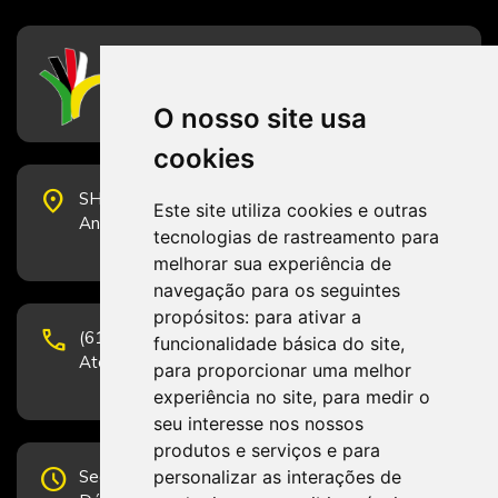
CFESS
Conselho Federal de Serviço Social
O nosso site usa
cookies
place
SHS Quadra 6, Bloco E, Complexo Brasil 21, 20º
Este site utiliza cookies e outras
Andar, Sala 2001 - CEP 70322-915 - Brasília/DF
tecnologias de rastreamento para
melhorar sua experiência de
navegação para os seguintes
propósitos:
para ativar a
phone
(61) 3223-1652 e (61) 98131-3801.
funcionalidade básica do site
,
Atendimento por telefone em horário comercial
para proporcionar uma melhor
experiência no site
,
para medir o
seu interesse nos nossos
produtos e serviços e para
schedule
personalizar as interações de
Segunda-feira a Sexta-feira de 12h às 19h.