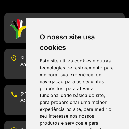
CFESS
Conselho Federal de Serviço Social
O nosso site usa
cookies
place
SHS Quadra 6, Bloco E, Complexo Brasil 21, 20º
Este site utiliza cookies e outras
Andar, Sala 2001 - CEP 70322-915 - Brasília/DF
tecnologias de rastreamento para
melhorar sua experiência de
navegação para os seguintes
propósitos:
para ativar a
phone
(61) 3223-1652 e (61) 98131-3801.
funcionalidade básica do site
,
Atendimento por telefone em horário comercial
para proporcionar uma melhor
experiência no site
,
para medir o
seu interesse nos nossos
produtos e serviços e para