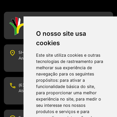
CFESS
Conselho Federal de Serviço Social
O nosso site usa
cookies
place
SHS Quadra 6, Bloco E, Complexo Brasil 21, 20º
Este site utiliza cookies e outras
Andar, Sala 2001 - CEP 70322-915 - Brasília/DF
tecnologias de rastreamento para
melhorar sua experiência de
navegação para os seguintes
propósitos:
para ativar a
phone
(61) 3223-1652 e (61) 98131-3801.
funcionalidade básica do site
,
Atendimento por telefone em horário comercial
para proporcionar uma melhor
experiência no site
,
para medir o
seu interesse nos nossos
produtos e serviços e para