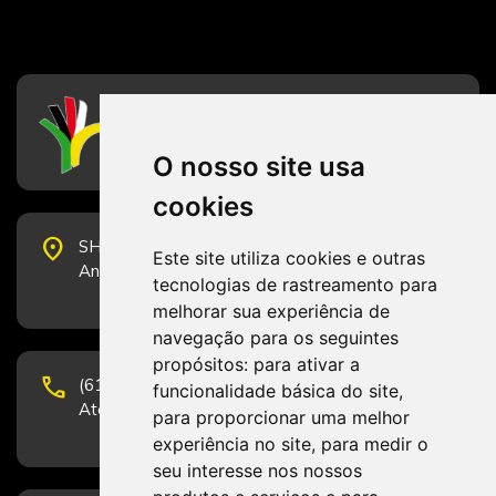
CFESS
Conselho Federal de Serviço Social
O nosso site usa
cookies
place
SHS Quadra 6, Bloco E, Complexo Brasil 21, 20º
Este site utiliza cookies e outras
Andar, Sala 2001 - CEP 70322-915 - Brasília/DF
tecnologias de rastreamento para
melhorar sua experiência de
navegação para os seguintes
propósitos:
para ativar a
phone
(61) 3223-1652 e (61) 98131-3801.
funcionalidade básica do site
,
Atendimento por telefone em horário comercial
para proporcionar uma melhor
experiência no site
,
para medir o
seu interesse nos nossos