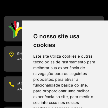
CFESS
Conselho Federal de Serviço Social
O nosso site usa
cookies
place
SHS Quadra 6, Bloco E, Complexo Brasil 21, 20º
Este site utiliza cookies e outras
Andar, Sala 2001 - CEP 70322-915 - Brasília/DF
tecnologias de rastreamento para
melhorar sua experiência de
navegação para os seguintes
propósitos:
para ativar a
phone
(61) 3223-1652 e (61) 98131-3801.
funcionalidade básica do site
,
Atendimento por telefone em horário comercial
para proporcionar uma melhor
experiência no site
,
para medir o
seu interesse nos nossos