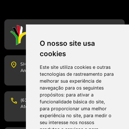
CFESS
Conselho Federal de Serviço Social
O nosso site usa
cookies
place
SHS Quadra 6, Bloco E, Complexo Brasil 21, 20º
Este site utiliza cookies e outras
Andar, Sala 2001 - CEP 70322-915 - Brasília/DF
tecnologias de rastreamento para
melhorar sua experiência de
navegação para os seguintes
propósitos:
para ativar a
phone
(61) 3223-1652 e (61) 98131-3801.
funcionalidade básica do site
,
Atendimento por telefone em horário comercial
para proporcionar uma melhor
experiência no site
,
para medir o
seu interesse nos nossos