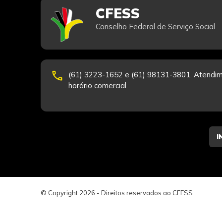
CFESS
Conselho Federal de Serviço Social
phone
(61) 3223-1652 e (61) 98131-3801. Atendim
horário comercial
© Copyright 2026 - Direitos reservados ao CFESS