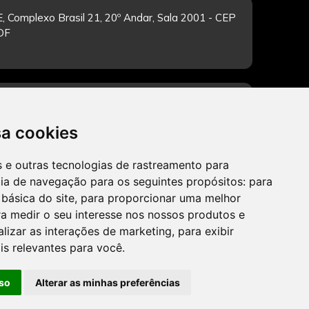
, Complexo Brasil 21, 20º Andar, Sala 2001 - CEP
/DF
-feira de 12h às 19h. Dúvidas e sugestões pelo
sa cookies
es e outras tecnologias de rastreamento para
cia de navegação para os seguintes propósitos:
para
CADASTRAR
 básica do site
,
para proporcionar uma melhor
a medir o seu interesse nos nossos produtos e
alizar as interações de marketing
,
para exibir
is relevantes para você
.
so
Alterar as minhas preferências