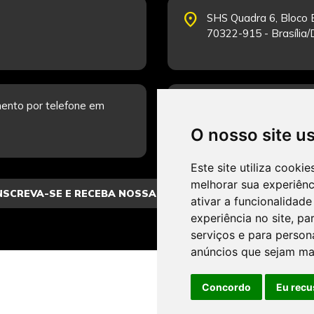
place
SHS Quadra 6, Bloco E
70322-915 - Brasília
schedule
ento por telefone em
Segunda-feira a Sexta
Fale Conosco.
O nosso site u
Este site utiliza cooki
melhorar sua experiên
ativar a funcionalidade
experiência no site
,
par
serviços e para person
anúncios que sejam ma
Concordo
Eu recu