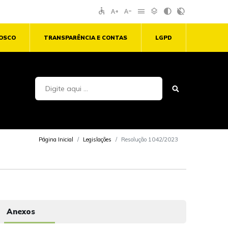
accessible
text_increase
text_decrease
menu
layers
contrast
contrast_rtl_off
NOSCO
TRANSPARÊNCIA E CONTAS
LGPD
Página Inicial
Legislações
Resolução 1042/2023
Anexos