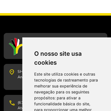
CFESS
Conselho Federal de Serviço Social
O nosso site usa
cookies
place
SHS Quadra 6, Bloco E, Complexo Brasil 21, 20º
Este site utiliza cookies e outras
Andar, Sala 2001 - CEP 70322-915 - Brasília/DF
tecnologias de rastreamento para
melhorar sua experiência de
navegação para os seguintes
propósitos:
para ativar a
phone
(61) 3223-1652 e (61) 98131-3801.
funcionalidade básica do site
,
Atendimento por telefone em horário comercial
para proporcionar uma melhor