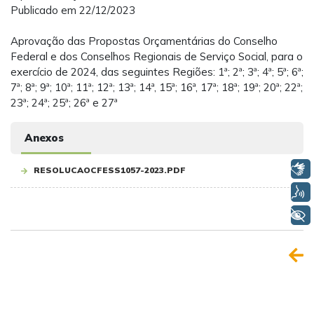
Publicado em 22/12/2023
Aprovação das Propostas Orçamentárias do Conselho
Federal e dos Conselhos Regionais de Serviço Social, para o
exercício de 2024, das seguintes Regiões: 1ª; 2ª; 3ª; 4ª; 5ª; 6ª;
7ª; 8ª; 9ª; 10ª; 11ª; 12ª; 13ª; 14ª, 15ª; 16ª, 17ª; 18ª; 19ª; 20ª; 22ª;
23ª; 24ª; 25ª; 26ª e 27ª
Anexos
Libras
RESOLUCAOCFESS1057-2023.PDF
Voz
+ Acessibilidade