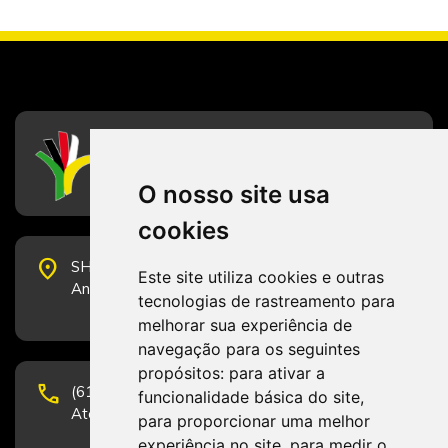
CFESS
Conselho Federal de Serviço Social
O nosso site usa
cookies
place
SHS Quadra 6, Bloco E, Complexo Brasil 21, 20º
Este site utiliza cookies e outras
Andar, Sala 2001 - CEP 70322-915 - Brasília/DF
tecnologias de rastreamento para
melhorar sua experiência de
navegação para os seguintes
propósitos:
para ativar a
phone
(61) 3223-1652 e (61) 98131-3801.
funcionalidade básica do site
,
Atendimento por telefone em horário comercial
para proporcionar uma melhor
experiência no site
,
para medir o