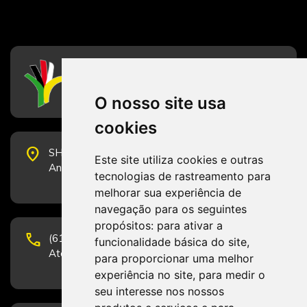
CFESS
Conselho Federal de Serviço Social
O nosso site usa
cookies
place
SHS Quadra 6, Bloco E, Complexo Brasil 21, 20º
Este site utiliza cookies e outras
Andar, Sala 2001 - CEP 70322-915 - Brasília/DF
tecnologias de rastreamento para
melhorar sua experiência de
navegação para os seguintes
propósitos:
para ativar a
phone
(61) 3223-1652 e (61) 98131-3801.
funcionalidade básica do site
,
Atendimento por telefone em horário comercial
para proporcionar uma melhor
experiência no site
,
para medir o
seu interesse nos nossos