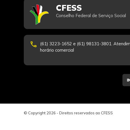
CFESS
Conselho Federal de Serviço Social
phone
(61) 3223-1652 e (61) 98131-3801. Atendim
horário comercial
© Copyright 2026 - Direitos reservados ao CFESS