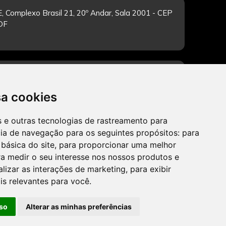
, Complexo Brasil 21, 20º Andar, Sala 2001 - CEP
/DF
-feira de 12h às 19h. Dúvidas e sugestões pelo
sa cookies
es e outras tecnologias de rastreamento para
cia de navegação para os seguintes propósitos:
para
CADASTRAR
 básica do site
,
para proporcionar uma melhor
a medir o seu interesse nos nossos produtos e
alizar as interações de marketing
,
para exibir
is relevantes para você
.
so
Alterar as minhas preferências