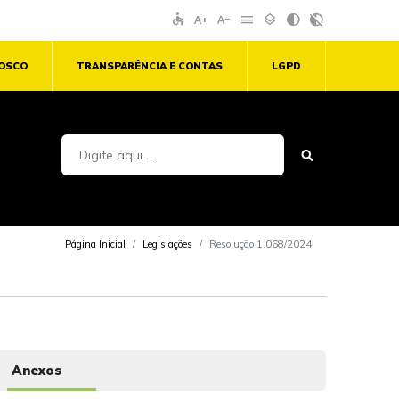
accessible
text_increase
text_decrease
menu
layers
contrast
contrast_rtl_off
NOSCO
TRANSPARÊNCIA E CONTAS
LGPD
Página Inicial
Legislações
Resolução 1.068/2024
Anexos