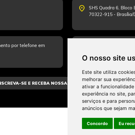
place
SHS Quadra 6, Bloco E
70322-915 - Brasília
schedule
ento por telefone em
Segunda-feira a Sexta
Fale Conosco.
O nosso site u
Este site utiliza cooki
melhorar sua experiên
ativar a funcionalidade
experiência no site
,
par
serviços e para person
anúncios que sejam ma
Concordo
Eu recu