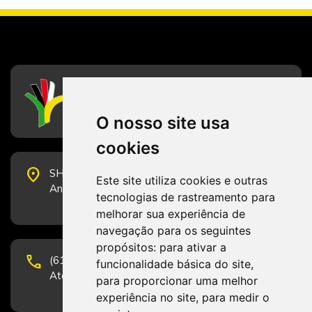
CFESS
Conselho Federal de Serviço Social
O nosso site usa
cookies
place
SHS Quadra 6, Bloco E, Complexo Brasil 21, 20º
Este site utiliza cookies e outras
Andar, Sala 2001 - CEP 70322-915 - Brasília/DF
tecnologias de rastreamento para
melhorar sua experiência de
navegação para os seguintes
propósitos:
para ativar a
phone
(61) 3223-1652 e (61) 98131-3801.
funcionalidade básica do site
,
Atendimento por telefone em horário comercial
para proporcionar uma melhor
experiência no site
,
para medir o