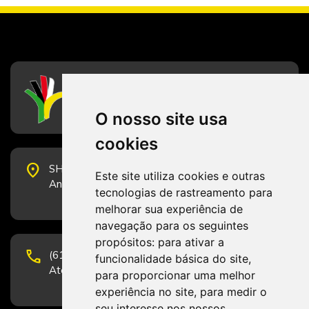
CFESS
Conselho Federal de Serviço Social
O nosso site usa
cookies
place
SHS Quadra 6, Bloco E, Complexo Brasil 21, 20º
Este site utiliza cookies e outras
Andar, Sala 2001 - CEP 70322-915 - Brasília/DF
tecnologias de rastreamento para
melhorar sua experiência de
navegação para os seguintes
propósitos:
para ativar a
phone
(61) 3223-1652 e (61) 98131-3801.
funcionalidade básica do site
,
Atendimento por telefone em horário comercial
para proporcionar uma melhor
experiência no site
,
para medir o
seu interesse nos nossos