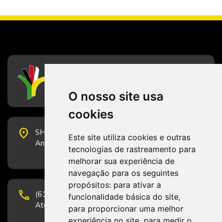
CFESS
Conselho Federal de Serviço Social
O nosso site usa
cookies
place
SHS Quadra 6, Bloco E, Complexo Brasil 21, 20º
Este site utiliza cookies e outras
Andar, Sala 2001 - CEP 70322-915 - Brasília/DF
tecnologias de rastreamento para
melhorar sua experiência de
navegação para os seguintes
propósitos:
para ativar a
phone
(61) 3223-1652 e (61) 98131-3801.
funcionalidade básica do site
,
Atendimento por telefone em horário comercial
para proporcionar uma melhor
experiência no site
,
para medir o