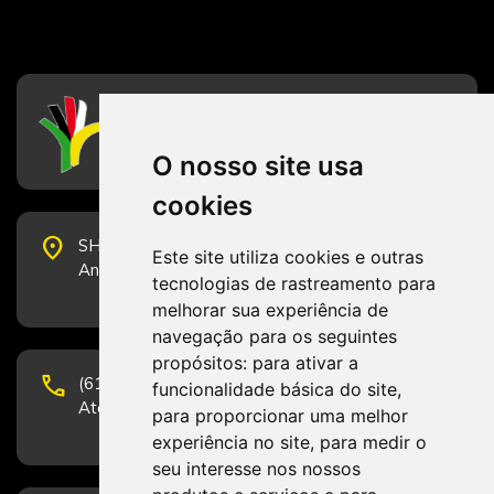
CFESS
Conselho Federal de Serviço Social
O nosso site usa
cookies
place
SHS Quadra 6, Bloco E, Complexo Brasil 21, 20º
Este site utiliza cookies e outras
Andar, Sala 2001 - CEP 70322-915 - Brasília/DF
tecnologias de rastreamento para
melhorar sua experiência de
navegação para os seguintes
propósitos:
para ativar a
phone
(61) 3223-1652 e (61) 98131-3801.
funcionalidade básica do site
,
Atendimento por telefone em horário comercial
para proporcionar uma melhor
experiência no site
,
para medir o
seu interesse nos nossos