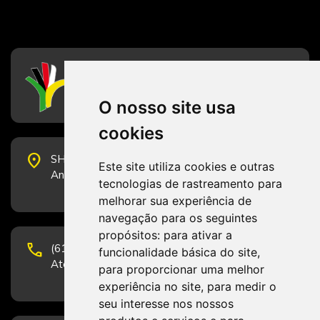
CFESS
Conselho Federal de Serviço Social
O nosso site usa
cookies
place
SHS Quadra 6, Bloco E, Complexo Brasil 21, 20º
Este site utiliza cookies e outras
Andar, Sala 2001 - CEP 70322-915 - Brasília/DF
tecnologias de rastreamento para
melhorar sua experiência de
navegação para os seguintes
propósitos:
para ativar a
phone
(61) 3223-1652 e (61) 98131-3801.
funcionalidade básica do site
,
Atendimento por telefone em horário comercial
para proporcionar uma melhor
experiência no site
,
para medir o
seu interesse nos nossos