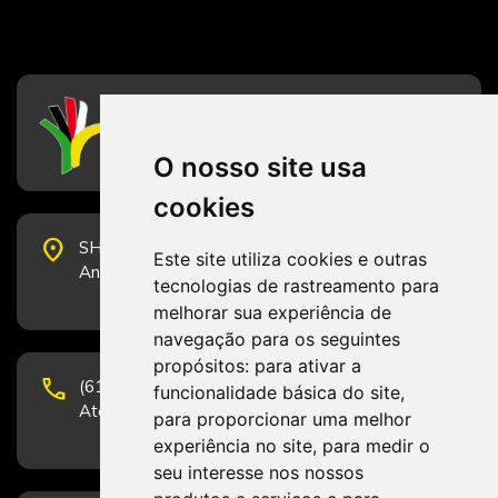
CFESS
Conselho Federal de Serviço Social
O nosso site usa
cookies
place
SHS Quadra 6, Bloco E, Complexo Brasil 21, 20º
Este site utiliza cookies e outras
Andar, Sala 2001 - CEP 70322-915 - Brasília/DF
tecnologias de rastreamento para
melhorar sua experiência de
navegação para os seguintes
propósitos:
para ativar a
phone
(61) 3223-1652 e (61) 98131-3801.
funcionalidade básica do site
,
Atendimento por telefone em horário comercial
para proporcionar uma melhor
experiência no site
,
para medir o
seu interesse nos nossos