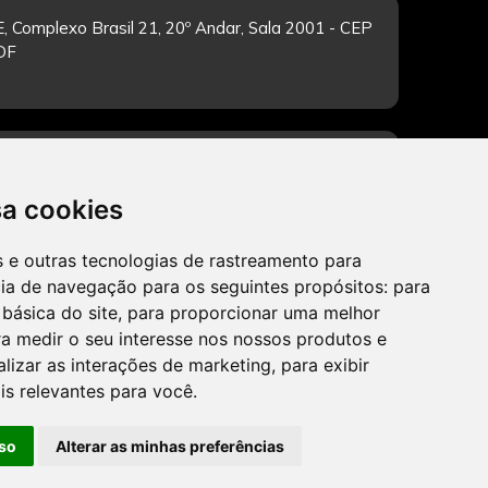
, Complexo Brasil 21, 20º Andar, Sala 2001 - CEP
/DF
-feira de 12h às 19h. Dúvidas e sugestões pelo
sa cookies
es e outras tecnologias de rastreamento para
cia de navegação para os seguintes propósitos:
para
CADASTRAR
 básica do site
,
para proporcionar uma melhor
a medir o seu interesse nos nossos produtos e
alizar as interações de marketing
,
para exibir
is relevantes para você
.
so
Alterar as minhas preferências