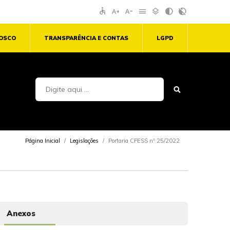
accessible
text_increase
text_decrease
menu
layers
contrast
contrast_rtl_off
NOSCO
TRANSPARÊNCIA E CONTAS
LGPD
Página Inicial
Legislações
Portaria CFESS nº 25/2022
Anexos