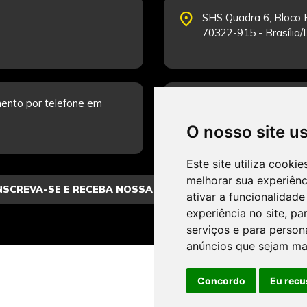
place
SHS Quadra 6, Bloco E
70322-915 - Brasília
schedule
ento por telefone em
Segunda-feira a Sexta
Fale Conosco.
O nosso site u
Este site utiliza cooki
melhorar sua experiên
ativar a funcionalidade
experiência no site
,
par
serviços e para person
anúncios que sejam ma
Concordo
Eu recu