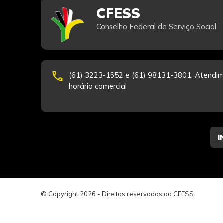
CFESS
Conselho Federal de Serviço Social
phone
(61) 3223-1652 e (61) 98131-3801. Atendim
horário comercial
© Copyright 2026 - Direitos reservados ao CFESS