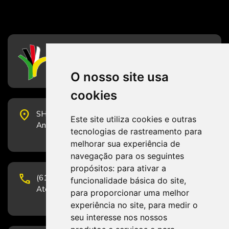
CFESS
Conselho Federal de Serviço Social
O nosso site usa
cookies
place
SHS Quadra 6, Bloco E, Complexo Brasil 21, 20º
Este site utiliza cookies e outras
Andar, Sala 2001 - CEP 70322-915 - Brasília/DF
tecnologias de rastreamento para
melhorar sua experiência de
navegação para os seguintes
propósitos:
para ativar a
phone
(61) 3223-1652 e (61) 98131-3801.
funcionalidade básica do site
,
Atendimento por telefone em horário comercial
para proporcionar uma melhor
experiência no site
,
para medir o
seu interesse nos nossos