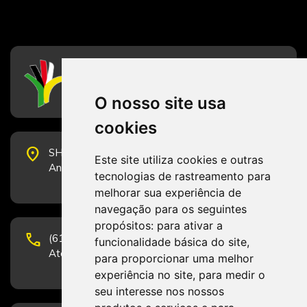
CFESS
Conselho Federal de Serviço Social
O nosso site usa
cookies
place
SHS Quadra 6, Bloco E, Complexo Brasil 21, 20º
Este site utiliza cookies e outras
Andar, Sala 2001 - CEP 70322-915 - Brasília/DF
tecnologias de rastreamento para
melhorar sua experiência de
navegação para os seguintes
propósitos:
para ativar a
phone
(61) 3223-1652 e (61) 98131-3801.
funcionalidade básica do site
,
Atendimento por telefone em horário comercial
para proporcionar uma melhor
experiência no site
,
para medir o
seu interesse nos nossos