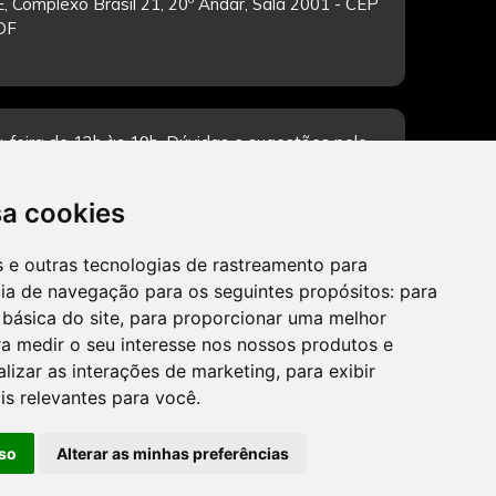
, Complexo Brasil 21, 20º Andar, Sala 2001 - CEP
/DF
-feira de 12h às 19h. Dúvidas e sugestões pelo
sa cookies
es e outras tecnologias de rastreamento para
CADASTRAR
cia de navegação para os seguintes propósitos:
para
 básica do site
,
para proporcionar uma melhor
a medir o seu interesse nos nossos produtos e
alizar as interações de marketing
,
para exibir
is relevantes para você
.
so
Alterar as minhas preferências