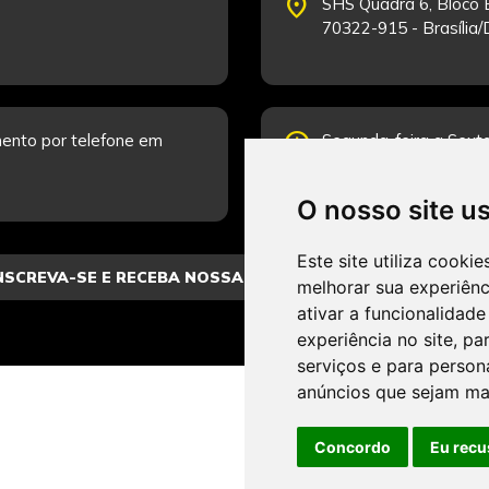
place
SHS Quadra 6, Bloco E
70322-915 - Brasília
schedule
ento por telefone em
Segunda-feira a Sexta
Fale Conosco.
O nosso site u
Este site utiliza cooki
melhorar sua experiên
ativar a funcionalidade
experiência no site
,
par
serviços e para person
anúncios que sejam ma
Concordo
Eu recu