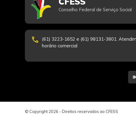
CFESS
Conselho Federal de Serviço Social
phone
(61) 3223-1652 e (61) 98131-3801. Atendim
horário comercial
© Copyright 2026 - Direitos reservados ao CFESS