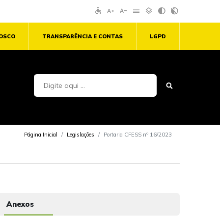
accessible
text_increase
text_decrease
menu
layers
contrast
contrast_rtl_off
NOSCO
TRANSPARÊNCIA E CONTAS
LGPD
Página Inicial
Legislações
Portaria CFESS nº 16/2023
Anexos