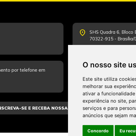
place
SHS Quadra 6, Bloco E
70322-915 - Brasília
O nosso site u
schedule
ento por telefone em
Segunda-feira a Sexta
Fale Conosco.
Este site utiliza cooki
melhorar sua experiên
ativar a funcionalidade
experiência no site
,
par
serviços e para person
anúncios que sejam ma
Concordo
Eu recu