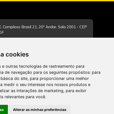
, Complexo Brasil 21, 20º Andar, Sala 2001 - CEP
/DF
sa cookies
-feira de 12h às 19h. Dúvidas e sugestões pelo
es e outras tecnologias de rastreamento para
cia de navegação para os seguintes propósitos:
para
 básica do site
,
para proporcionar uma melhor
a medir o seu interesse nos nossos produtos e
alizar as interações de marketing
,
para exibir
CADASTRAR
is relevantes para você
.
so
Alterar as minhas preferências