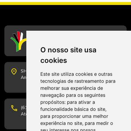
CFESS
Conselho Federal de Serviço Social
O nosso site usa
cookies
place
SHS Quadra 6, Bloco E, Complexo Brasil 21, 20º
Este site utiliza cookies e outras
Andar, Sala 2001 - CEP 70322-915 - Brasília/DF
tecnologias de rastreamento para
melhorar sua experiência de
navegação para os seguintes
propósitos:
para ativar a
phone
(61) 3223-1652 e (61) 98131-3801.
funcionalidade básica do site
,
Atendimento por telefone em horário comercial
para proporcionar uma melhor
experiência no site
,
para medir o
seu interesse nos nossos