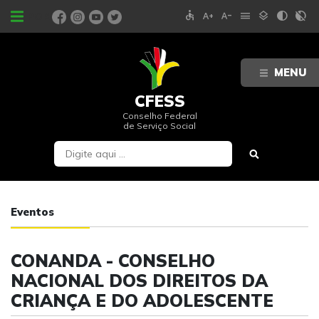
accessible
text_increase
text_decrease
menu
layers
contrast
contrast_rtl_off
PORTAIS
MENU
CFESS
Conselho Federal
de Serviço Social
Eventos
CONANDA - CONSELHO
NACIONAL DOS DIREITOS DA
CRIANÇA E DO ADOLESCENTE