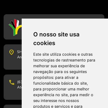
CFESS
Conselho Federal de Serviço Social
O nosso site usa
cookies
place
SHS Quadra 6, Bloco E, Complexo Brasil 21, 20º
Este site utiliza cookies e outras
Andar, Sala 2001 - CEP 70322-915 - Brasília/DF
tecnologias de rastreamento para
melhorar sua experiência de
navegação para os seguintes
propósitos:
para ativar a
phone
(61) 3223-1652 e (61) 98131-3801.
funcionalidade básica do site
,
Atendimento por telefone em horário comercial
para proporcionar uma melhor
experiência no site
,
para medir o
seu interesse nos nossos
produtos e serviços e para