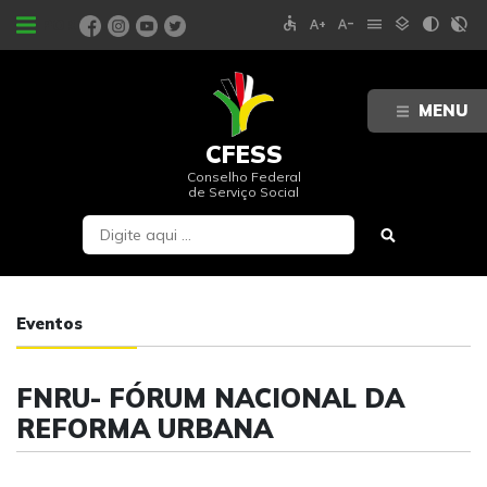
accessible
text_increase
text_decrease
menu
layers
contrast
contrast_rtl_off
PORTAIS
MENU
CFESS
Conselho Federal
de Serviço Social
Eventos
FNRU- FÓRUM NACIONAL DA
REFORMA URBANA