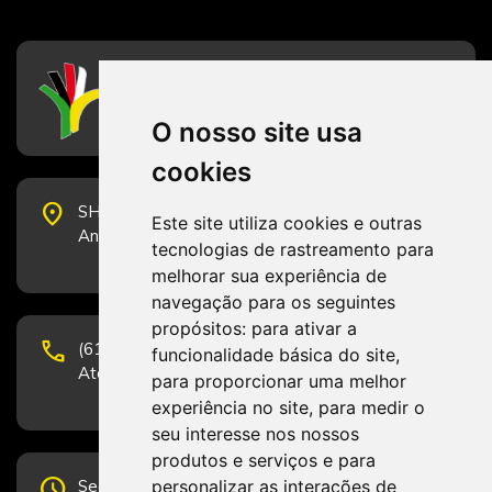
CFESS
Conselho Federal de Serviço Social
O nosso site usa
cookies
place
SHS Quadra 6, Bloco E, Complexo Brasil 21, 20º
Este site utiliza cookies e outras
Andar, Sala 2001 - CEP 70322-915 - Brasília/DF
tecnologias de rastreamento para
melhorar sua experiência de
navegação para os seguintes
propósitos:
para ativar a
phone
(61) 3223-1652 e (61) 98131-3801.
funcionalidade básica do site
,
Atendimento por telefone em horário comercial
para proporcionar uma melhor
experiência no site
,
para medir o
seu interesse nos nossos
produtos e serviços e para
schedule
personalizar as interações de
Segunda-feira a Sexta-feira de 12h às 19h.