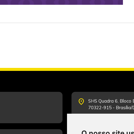
place
SHS Quadra 6, Bloco E
70322-915 - Brasília
O nosso site u